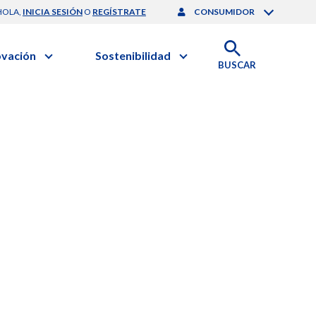
HOLA,
INICIA SESIÓN
O
REGÍSTRATE
CONSUMIDOR
ovación
Sostenibilidad
BUSCAR
artilla de Sostenibilidad
 Negocios
obierno Corporativo
ación Clínica
Medio Ambiente
gación y Desarrollo
nforme de Sostenibilidad
onales de Salud | EurON Pro
esponsabilidad Compartida
alance Financiero