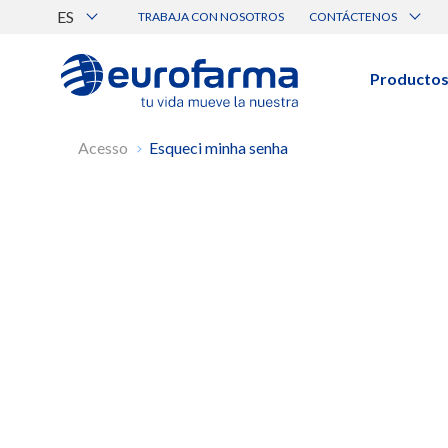
ES
TRABAJA CON NOSOTROS
CONTÁCTENOS
Atención al Cliente
Canal de Ética Eurofarma
Producto
BUSCAR PRODUCTOS
Búsqueda por nombre, principio acti
Acesso
Esqueci minha senha
Ver todos los productos
BUSCAR POR CATEGORÍA
Prescripción
Genérico
Médica
Cuidado