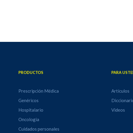
personale
PRODUCTOS
PARA USTE
Prescripción Médica
Artículos
Genéricos
Diccionari
Hospitalario
Videos
Oncologia
Cuidados personales