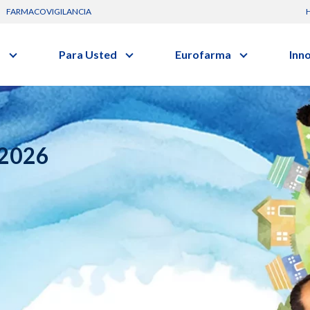
FARMACOVIGILANCIA
s
Para Usted
Eurofarma
Inn
Conozca a la empresa
C
Nuevos
vo o clase terapéutica.
Artículos
Actuación
G
Investig
Diccionario de Salud
Trabaje Con Nosotros
Investi
Videos
Certificaciones
I
 2026
Profesi
Comunicados
R
Premios y Reconocimientos
B
Programa de Visitas
Dónde Estamos
Sala de prensa
s
Hospitalario
Oncologia
s
Alimentos /