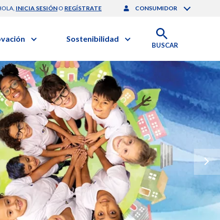
HOLA,
INICIA SESIÓN
O
REGÍSTRATE
CONSUMIDOR
ovación
Sostenibilidad
BUSCAR
artilla de Sostenibilidad
 Negocios
obierno Corporativo
ación Clínica
Medio Ambiente
gación y Desarrollo
nforme de Sostenibilidad
onales de Salud | EurON Pro
esponsabilidad Compartida
alance Financiero