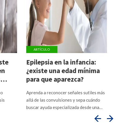
ARTÍCULO
ARTÍ
ste
Epilepsia en la infancia:
Los i
en
¿existe una edad mínima
de la
s
para que aparezca?
contr
paci
to
Aprenda a reconocer señales sutiles más
Entienda
sis
allá de las convulsiones y sepa cuándo
enciende
buscar ayuda especializada desde una
riesgos 
edad temprana