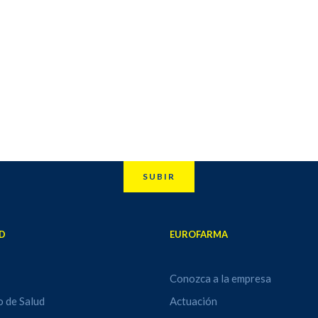
SUBIR
D
EUROFARMA
Conozca a la empresa
o de Salud
Actuación