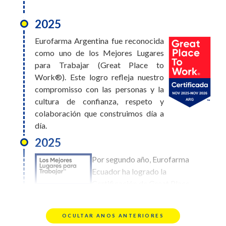
2025
2026
Eurofarma Argentina fue reconocida
Eurofarma Bolivia obtuvo el
como uno de los Mejores Lugares
puesto #10 en el ranking de
para Trabajar (Great Place to
Mejores Lugares para Trabajar.
Work®). Este logro refleja nuestro
Este logro es el reflejo de una
compromisso con las personas y la
cultura construida entre todos,
cultura de confianza, respeto y
donde el bienestar, el desarrollo y
colaboración que construimos día a
el compromiso de cada persona hacen la diferencia
día.
día a día
2025
2026
Por segundo año, Eurofarma
Eurofarma
Ecuador ha logrado la
Uruguay alcanzó
Certificación de Great Place
el puesto #17 en
To Work. Este
el ranking de
reconocimiento refleja
Mejores Lugares
OCULTAR ANOS ANTERIORES
nuestro compromiso con el bienestar, la