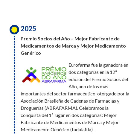
para Trabajar,
inclusión y el desarrollo de cada una de las
convirtiéndose además en la primera
personas que forman parte de Eurofarma.
farmacéutica en ingresar a este ranking. Este
logro es el reflejo de una cultura construida
2025
entre todos, donde el bienestar, el desarrollo y
2025
el compromiso de cada persona hacen la
Premio Socios del Año – Mejor Fabricante de
Eurofarma fue elegida Socia del
diferencia día a día
Medicamentos de Marca y Mejor Medicamento
Año por la Asociación Brasileña de
Genérico
Cadenas de Farmacias y
Eurofarma fue la ganadora en
Droguerías (Abrafarma),
2026
dos categorías en la 12ª
obteniendo los premios a Mejor Fabricante de
Eurofarma Paraguay fue
edición del Premio Socios del
Medicamentos de Marca y Mejor Producto de
reconocida en el puesto N.º 4 del
Año, uno de los más
Medicamento Genérico. Además de estas dos
importantes del sector farmacéutico, otorgado por la
ranking de Mejores Lugares para
victorias, la compañía recibió un total de cuatro
Asociación Brasileña de Cadenas de Farmacias y
Trabajar en Paraguay. Además,
nominaciones: Mejor Fabricante de Medicamentos
Droguerías (ABRAFARMA). Celebramos la
somos la única compañía
de Marca, Mejor Fabricante de Medicamentos
conquista del 1º lugar en dos categorías: Mejor
farmacéutica en participar del
Genéricos y Mejor Producto de Medicamento
ranking, lo que refuerza nuestro compromiso con las
Fabricante de Medicamentos de Marca y Mejor
Genérico.
personas y nuestra cultura.
Medicamento Genérico (tadalafila).
2025