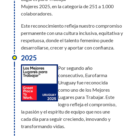
construcción de una cultura basada en la
Mujeres 2025, en la categoría de 251 a 1.000
confianza, el respeto y el bienestar. ¡Gracias a todos
colaboradores.
por ser parte de este logro!
Este reconocimiento refleja nuestro compromiso
2026
permanente con una cultura inclusiva, equitativa y
Eurofarma Perú fue
respetuosa, donde el talento femenino puede
reconocida en la edición
desarrollarse, crecer y aportar con confianza.
2026 de Great Place to
2025
Work Generaciones 2026,
un ranking que evalúa las
Por segundo año
prácticas organizacionales
consecutivo, Eurofarma
orientadas al desarrollo, bienestar y
Uruguay fue reconocida
valorización de personas de todas las edades.
como uno de los Mejores
Obtuvo posiciones destacadas en diferentes
Lugares para Trabajar. Este
categorías:
logro refleja el compromiso,
la pasión y el espíritu de equipo que nos une
1.er lugar en la Categoría Oro, 5.º lugar en la
cada día para seguir creciendo, innovando y
Categoría Talento Senior y 13.º lugar en la
transformando vidas.
Categoría Talento Joven.