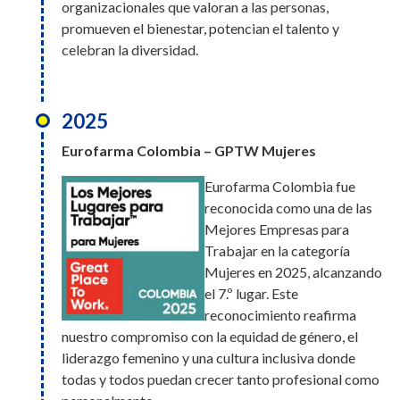
organizacionales que valoran a las personas,
accidentes de trabajo, además de iniciativas de
alcanzando el 3.er
promueven el bienestar, potencian el talento y
sostenibilidad y preservación ambiental, y la 12.ª
lugar. Este reconocimiento reafirma nuestro
celebran la diversidad.
edición del Premio Bumerangue.
compromiso con la equidad de género, el
liderazgo femenino y una cultura inclusiva
2025
donde todas y todos puedan crecer tanto
2025
profesional como personalmente.
Eurofarma Bolivia – GPTW
Eurofarma Colombia – GPTW Mujeres
En Bolivia, en nuestra primera
Eurofarma Colombia fue
participación en el ranking de
2025
reconocida como una de las
Great Place to Work,
M&A Connect Awards
Mejores Empresas para
alcanzamos el 14.º lugar entre
Trabajar en la categoría
las mejores empresas para
Eurofarma fue galardonada
Mujeres en 2025, alcanzando
trabajar en el país. Un resultado que refleja la
con el premio a la Mejor
el 7.º lugar. Este
dedicación de un equipo que actúa con pasión,
Estrategia (Low Cap) del año
reconocimiento reafirma
propósito y colaboración.
en los M&A Connect Awards.
nuestro compromiso con la equidad de género, el
El reconocimiento llegó tras
liderazgo femenino y una cultura inclusiva donde
tres grandes adquisiciones
todas y todos puedan crecer tanto profesional como
2025
realizadas por Eurofarma en los últimos años: Genfar,