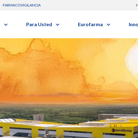
FARMACOVIGILANCIA
s
Para Usted
Eurofarma
Inn
Conozca a la empresa
C
Nuevos
vo o clase terapéutica.
Artículos
Actuación
G
Investig
Diccionario de Salud
Trabaje Con Nosotros
Investi
Videos
Certificaciones
I
Profesi
Comunicados
R
Premios y Reconocimientos
B
Programa de Visitas
Dónde Estamos
Sala de prensa
s
Hospitalario
Oncologia
s
Alimentos /