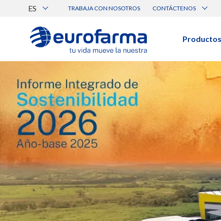
ES
TRABAJA CON NOSOTROS
CONTÁCTENOS
Atención al Cliente
Canal de Ética Eurofarma
Producto
BUSCAR PRODUCTOS
Búsqueda por nombre, principio acti
Ver todos los productos
BUSCAR POR CATEGORÍA
Prescripción
Genérico
Médica
Cuidado