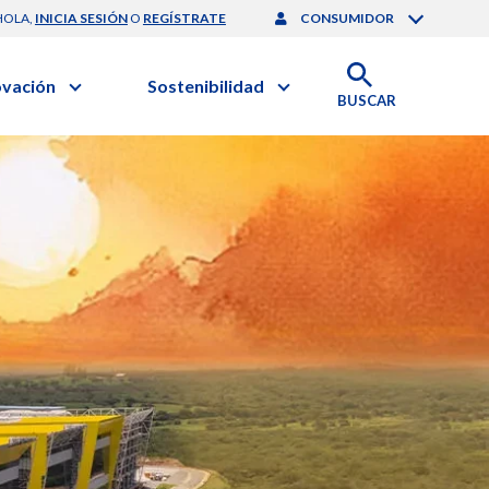
HOLA,
INICIA SESIÓN
O
REGÍSTRATE
CONSUMIDOR
ovación
Sostenibilidad
BUSCAR
artilla de Sostenibilidad
 Negocios
obierno Corporativo
ación Clínica
Medio Ambiente
gación y Desarrollo
nforme de Sostenibilidad
onales de Salud | EurON Pro
esponsabilidad Compartida
alance Financiero