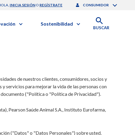
HOLA,
INICIA SESIÓN
O
REGÍSTRATE
CONSUMIDOR
ovación
Sostenibilidad
BUSCAR
artilla de Sostenibilidad
 Negocios
obierno Corporativo
ación Clínica
Medio Ambiente
gación y Desarrollo
nforme de Sostenibilidad
onales de Salud | EurON Pro
esponsabilidad Compartida
sidades de nuestros clientes, consumidores, socios y
alance Financiero
y servicios para mejorar la vida de las personas con
 documento ("Política o "Política de Privacidad").
a), Pearson Saúde Animal S.A., Instituto Eurofarma,
ación ("Datos" o "Datos Personales") sobre usted.