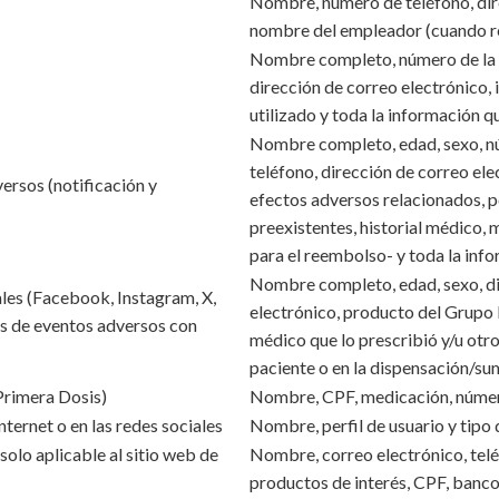
Nombre, número de teléfono, dire
nombre del empleador (cuando re
Nombre completo, número de la s
dirección de correo electrónico,
utilizado y toda la información q
Nombre completo, edad, sexo, nú
teléfono, dirección de correo el
ersos (notificación y
efectos adversos relacionados, p
preexistentes, historial médico
para el reembolso- y toda la inf
Nombre completo, edad, sexo, di
ales (Facebook, Instagram, X,
electrónico, producto del Grupo 
s de eventos adversos con
médico que lo prescribió y/u otro
paciente o en la dispensación/su
rimera Dosis)
Nombre, CPF, medicación, número
ternet o en las redes sociales
Nombre, perfil de usuario y tipo
olo aplicable al sitio web de
Nombre, correo electrónico, teléf
productos de interés, CPF, banco,