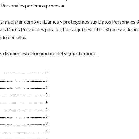
s
Suplementos
s Personales podemos procesar.
alimentarios
ra aclarar cómo utilizamos y protegemos sus Datos Personales. Al 
us Datos Personales para los fines aquí descritos. Si no está de ac
ndo con ellos.
os dividido este documento del siguiente modo: