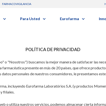
FARMACOVIGILANCIA
s
Para Usted
Eurofarma
Inn
Conozca a la empresa
C
Nuevos
vo o clase terapéutica.
Artículos
Actuación
G
Investig
Diccionario de Salud
Trabaje Con Nosotros
Investi
Videos
Certificaciones
I
POLÍTICA DE PRIVACIDAD
Profesi
Comunicados
R
Premios y Reconocimientos
o" o "Nosotros") buscamos la mejor manera de satisfacer las nece
B
Programa de Visitas
a farmacéutica presente en más de 20 países, que ofrece productos 
los datos personales de nuestros consumidores, le presentamos este
Dónde Estamos
Sala de prensa
s
Hospitalario
Oncologia
farma, incluyendo Eurofarma Laboratórios S.A. (y productos Moment
 filiales.
web o utiliza nuestros servicios, podemos almacenar cierta inform
s
Alimentos /