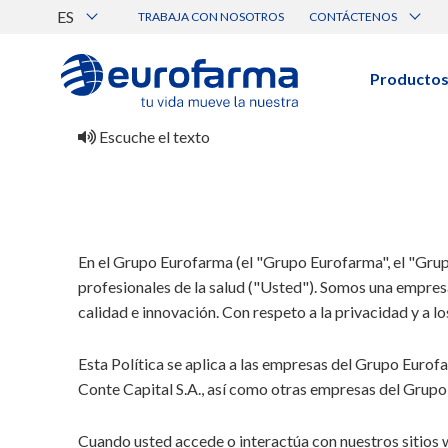
ES
TRABAJA CON NOSOTROS
CONTÁCTENOS
Atención al Cliente
Canal de Ética Eurofarma
Producto
BUSCAR PRODUCTOS
Búsqueda por nombre, principio acti
Escuche el texto
Ver todos los productos
BUSCAR POR CATEGORÍA
En el Grupo Eurofarma (el "Grupo Eurofarma", el "Grup
profesionales de la salud ("Usted"). Somos una empres
calidad e innovación. Con respeto a la privacidad y a 
Prescripción
Genérico
Esta Política se aplica a las empresas del Grupo Euro
Médica
Conte Capital S.A., así como otras empresas del Grupo y
Cuando usted accede o interactúa con nuestros sitios 
Cuidado