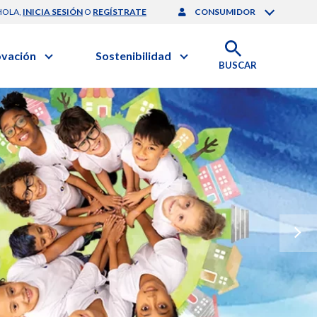
HOLA,
INICIA SESIÓN
O
REGÍSTRATE
CONSUMIDOR
ovación
Sostenibilidad
BUSCAR
artilla de Sostenibilidad
 Negocios
obierno Corporativo
ación Clínica
Medio Ambiente
gación y Desarrollo
nforme de Sostenibilidad
onales de Salud | EurON Pro
esponsabilidad Compartida
alance Financiero