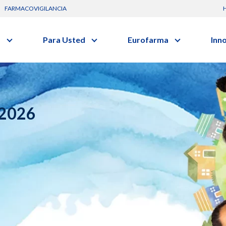
FARMACOVIGILANCIA
s
Para Usted
Eurofarma
Inn
Conozca a la empresa
C
Nuevos
vo o clase terapéutica.
Artículos
Actuación
G
Investig
Diccionario de Salud
Trabaje Con Nosotros
Investi
Videos
Certificaciones
I
 2026
Profesi
Comunicados
R
Premios y Reconocimientos
B
Programa de Visitas
Dónde Estamos
Sala de prensa
s
Hospitalario
Oncologia
s
Alimentos /