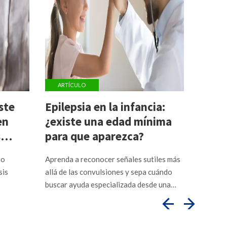
ARTÍCULO
ARTÍ
ste
Epilepsia en la infancia:
Los i
en
¿existe una edad mínima
de la
s
para que aparezca?
contr
paci
to
Aprenda a reconocer señales sutiles más
Entienda
sis
allá de las convulsiones y sepa cuándo
enciende
buscar ayuda especializada desde una
riesgos 
edad temprana