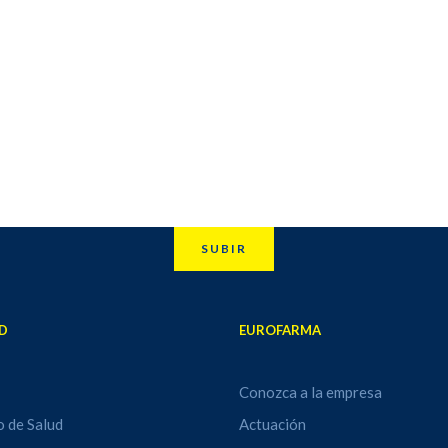
SUBIR
D
EUROFARMA
Conozca a la empresa
o de Salud
Actuación