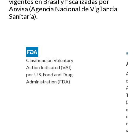
vigentes en Brasil y fiscalizadas por
Anvisa (Agencia Nacional de Vigilancia
Sanitaria).
Clasificación Voluntary
A
Action Indicated (VAI)
Adm
por U.S. Food and Drug
de 
Administration (FDA)
Ali
Tec
(AN
enc
de 
est
vig