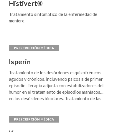
Histivert®
Tratamiento sintomático de la enfermedad de
meniere.
Isperin
Tratamiento de los desórdenes esquizofrénicos
agudos y crónicos, incluyendo psicosis de primer
episodio. Terapia adjunta con estabilizadores del
humor en el tratamiento de episodios maníacos
en los desórdenes bipolares. Tratamiento de las
perturbaciones de la conducta en pacientes
ancianos con demencia
donde predominen síntomas de agresividad.
Tratamiento en trastornos de la conducta en
pacientes con demencia y otros desórdenes