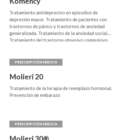
Komency
relacionados con la conducta disociadora. Niños:
Tratamiento en niños mayores de 5 años, con
Tratamiento antidepresivo en episodios de
trastornos de la conducta y otros desórdenes
depresión mayor. Tratamiento de pacientes con
relacionados a la conducta disociada.
trastornos de pánico y trastornos de ansiedad
Tratamiento del autismo en niños y adolescentes.
generalizada. Tratamiento de la ansiedad social.
Tratamiento del trastorno obsesivo compulsivo.
Molieri 20
Tratamiento de la terapia de reemplazo hormonal.
Prevención de embarazo
Molieri 30®