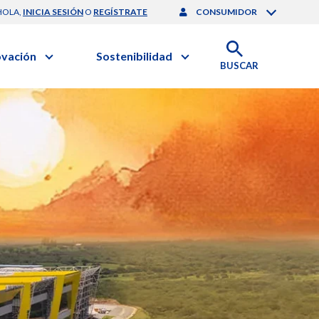
HOLA,
INICIA SESIÓN
O
REGÍSTRATE
CONSUMIDOR
ovación
Sostenibilidad
BUSCAR
artilla de Sostenibilidad
 Negocios
obierno Corporativo
ación Clínica
Medio Ambiente
gación y Desarrollo
nforme de Sostenibilidad
onales de Salud | EurON Pro
esponsabilidad Compartida
alance Financiero