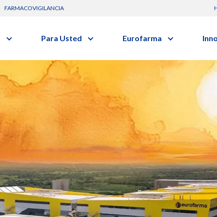
FARMACOVIGILANCIA
s
Para Usted
Eurofarma
Inn
Conozca a la empresa
C
Nuevos
vo o clase terapéutica.
Artículos
Actuación
G
Investig
Diccionario de Salud
Trabaje Con Nosotros
Investi
Videos
Certificaciones
I
Profesi
Comunicados
R
Premios y Reconocimientos
B
Programa de Visitas
Dónde Estamos
Sala de prensa
s
Hospitalario
Oncologia
s
Alimentos /