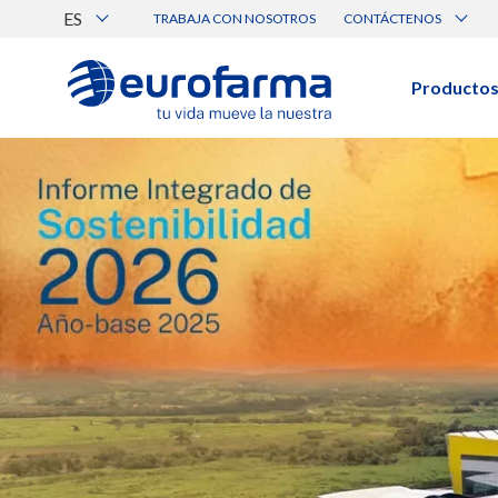
ES
TRABAJA CON NOSOTROS
CONTÁCTENOS
Atención al Cliente
Canal de Ética Eurofarma
Producto
BUSCAR PRODUCTOS
Búsqueda por nombre, principio acti
Ver todos los productos
BUSCAR POR CATEGORÍA
Prescripción
Genérico
Médica
Cuidado