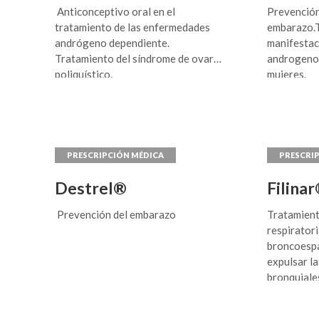
Anticonceptivo oral en el
Prevención
tratamiento de las enfermedades
embarazo.T
andrógeno dependiente.
manifestac
Tratamiento del síndrome de ovario
androgeno
poliquístico.
mujeres.
Destrel®
Filina
Prevención del embarazo
Tratamient
respirator
broncoespa
expulsar l
bronquiale