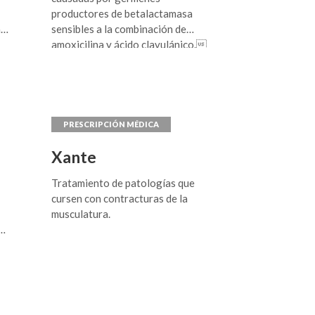
productores de betalactamasa
n
sensibles a la combinación de
amoxicilina y ácido clavulánico.
a
Xante
Tratamiento de patologías que
cursen con contracturas de la
musculatura.
o
n