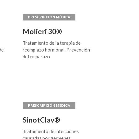
Molieri 30®
Tratamiento de la terapia de
de
reemplazo hormonal. Prevención
del embarazo
SinotClav®
Tratamiento de infecciones
causadas por gérmenes