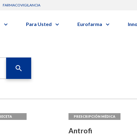
FARMACOVIGILANCIA
s
Para Usted
Eurofarma
Inn
Conozca a la empresa
C
Nuevos
Diccionario de Salud
Actuación
vo o clase terapéutica.
G
Investig
Trabaje Con Nosotros
Investi
Certificaciones
I
Profesi
Comunicados
R
Premios y Reconocimientos
B
Programa de Visitas
Dónde Estamos
Sala de prensa
s
Hospitalario
Oncologia
Antrofi