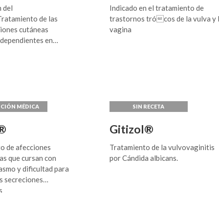
 del
Indicado en el tratamiento de
ratamiento de las
trastornos trócos de la vulva y 
iones cutáneas
vagina
dependientes en
r®
Gitizol®
o de afecciones
Tratamiento de la vulvovaginitis
ias que cursan con
por Cándida albicans.
smo y dificultad para
as secreciones
s