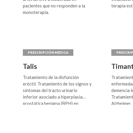
pacientes que no responden a la
terapia est
conducta disociadora. Niños:
monoterapia.
Tratamiento en niños mayores de 5
años, con trastornos de la conducta
y otros desórdenes relacionados a
la conducta disociada. Tratamiento
del autismo en niños y
adolescentes.
Talis
Timant
Tratamiento de la disfunción
Tratamient
eréctil. Tratamiento de los signos y
enfermedad
síntomas del tracto urinario
demencia l
inferior asociado a hiperplasia
Tratamient
prostática benigna (BPH) en
Alzheimer.
hombres adultos