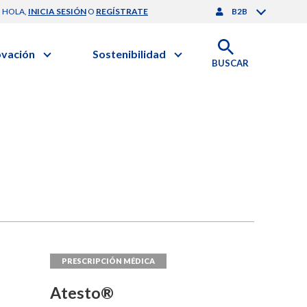
HOLA,
INICIA SESIÓN
O
REGÍSTRATE
B2B
ovación
Sostenibilidad
BUSCAR
artilla de Sostenibilidad
 Negocios
obierno Corporativo
ación Clínica
Medio Ambiente
gación y Desarrollo
nforme de Sostenibilidad
onales de Salud | EurON Pro
esponsabilidad Compartida
alance Financiero
Atesto®