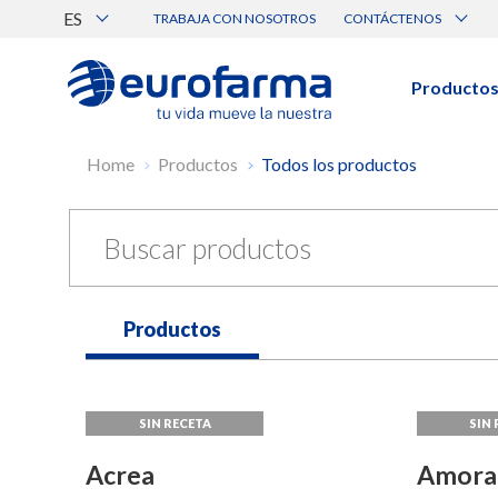
ES
TRABAJA CON NOSOTROS
CONTÁCTENOS
Atención al Cliente
Canal de Ética Eurofarma
Producto
BUSCAR PRODUCTOS
Búsqueda por nombre, principio acti
Home
Productos
Todos los productos
Ver todos los productos
BUSCAR POR CATEGORÍA
Productos
Prescripción
Genérico
Médica
Acrea
Amora