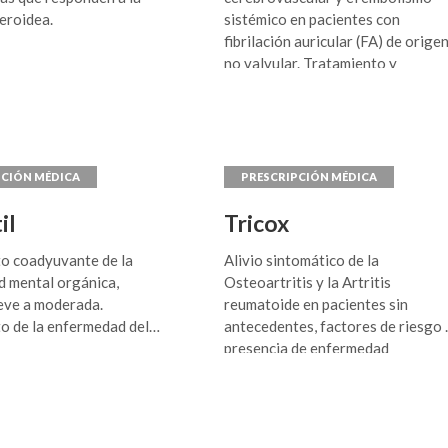
eroidea.
sistémico en pacientes con
fibrilación auricular (FA) de orige
no valvular. Tratamiento y
prevención de la trombosis venos
profunda (TVP) y del embolismo
pulmonar.
il
Tricox
o coadyuvante de la
Alivio sintomático de la
 mental orgánica,
Osteoartritis y la Artritis
eve a moderada.
reumatoide en pacientes sin
o de la enfermedad del
antecedentes, factores de riesgo 
presencia de enfermedad
cardiovascular, cuando otras
alternativas terapéuticas resulte
inadecuadas o estén
contraindicadas.