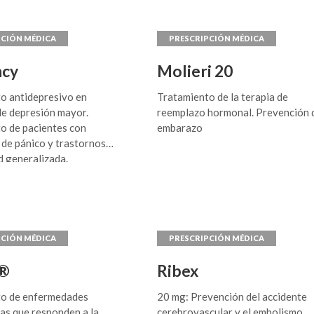
cy
Molieri 20
o antidepresivo en
Tratamiento de la terapia de
de depresión mayor.
reemplazo hormonal. Prevención 
o de pacientes con
embarazo
 de pánico y trastornos
d generalizada.
 de la ansiedad social.
o del trastorno obsesivo
.
s®
Ribex
to de enfermedades
20 mg: Prevención del accidente
ias que responden a la
cerebrovascular y el embolismo