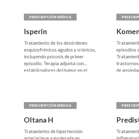
Isperin
Komen
Tratamiento de los desórdenes
Tratamient
esquizofrénicos agudos y crónicos,
episodios 
incluyendo psicosis de primer
Tratamient
episodio. Terapia adjunta con
trastornos
estabilizadores del humor en el
de ansieda
tratamiento de episodios maníacos
Tratamiento
en los desórdenes bipolares.
Tratamient
Tratamiento de las perturbaciones
compulsivo
de la conducta en pacientes
ancianos con demencia
donde predominen síntomas de
agresividad. Tratamiento en
Oltana H
Predi
trastornos de la conducta en
Tratamiento de hipertensión
Tratamien
pacientes con demencia y otros
arterial leve a moderada en
inflamator
desórdenes relacionados con la