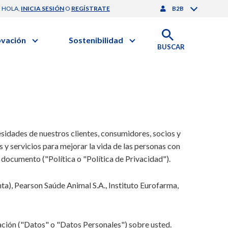
HOLA,
INICIA SESIÓN
O
REGÍSTRATE
B2B
ovación
Sostenibilidad
BUSCAR
artilla de Sostenibilidad
 Negocios
obierno Corporativo
ación Clínica
Medio Ambiente
gación y Desarrollo
nforme de Sostenibilidad
onales de Salud | EurON Pro
esponsabilidad Compartida
sidades de nuestros clientes, consumidores, socios y
alance Financiero
y servicios para mejorar la vida de las personas con
 documento ("Política o "Política de Privacidad").
a), Pearson Saúde Animal S.A., Instituto Eurofarma,
ación ("Datos" o "Datos Personales") sobre usted.