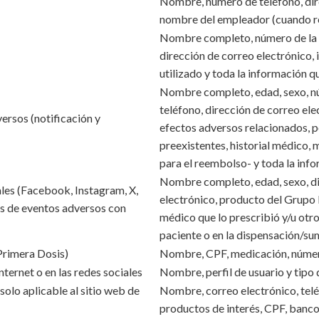
Nombre, número de teléfono, dire
nombre del empleador (cuando re
Nombre completo, número de la s
dirección de correo electrónico,
utilizado y toda la información q
Nombre completo, edad, sexo, nú
teléfono, dirección de correo el
ersos (notificación y
efectos adversos relacionados, p
preexistentes, historial médico
para el reembolso- y toda la inf
Nombre completo, edad, sexo, di
ales (Facebook, Instagram, X,
electrónico, producto del Grupo 
s de eventos adversos con
médico que lo prescribió y/u otro
paciente o en la dispensación/su
rimera Dosis)
Nombre, CPF, medicación, número
ternet o en las redes sociales
Nombre, perfil de usuario y tipo
olo aplicable al sitio web de
Nombre, correo electrónico, teléf
productos de interés, CPF, banco,