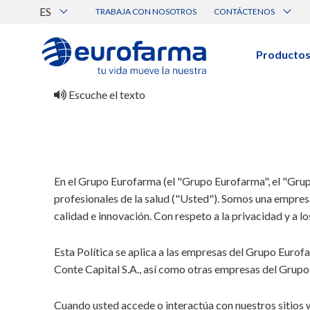
ES
TRABAJA CON NOSOTROS
CONTÁCTENOS
Atención al Cliente
Canal de Ética Eurofarma
Producto
BUSCAR PRODUCTOS
Escuche el texto
Búsqueda por nombre, principio acti
Ver todos los productos
En el Grupo Eurofarma (el "Grupo Eurofarma", el "Grup
BUSCAR POR CATEGORÍA
profesionales de la salud ("Usted"). Somos una empres
calidad e innovación. Con respeto a la privacidad y a 
Esta Política se aplica a las empresas del Grupo Euro
Prescripción
Genérico
Médica
Conte Capital S.A., así como otras empresas del Grupo y
Cuando usted accede o interactúa con nuestros sitios 