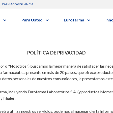
FARMACOVIGILANCIA
s
Para Usted
Eurofarma
Inn
Conozca a la empresa
C
Nuevos
Diccionario de Salud
Actuación
vo o clase terapéutica.
G
Investig
Trabaje Con Nosotros
Investi
Certificaciones
I
POLÍTICA DE PRIVACIDAD
Profesi
Comunicados
R
Premios y Reconocimientos
o" o "Nosotros") buscamos la mejor manera de satisfacer las nece
B
Programa de Visitas
a farmacéutica presente en más de 20 países, que ofrece productos 
los datos personales de nuestros consumidores, le presentamos este
Dónde Estamos
Sala de prensa
farma, incluyendo Eurofarma Laboratórios S.A. (y productos Moment
s
Hospitalario
Oncologia
 filiales.
web o utiliza nuestros servicios, podemos almacenar cierta inform