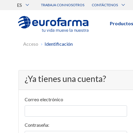
ES
TRABAJA CON NOSOTROS
CONTÁCTENOS
Atención al Cliente
Canal de Ética Eurofarma
Producto
BUSCAR PRODUCTOS
Búsqueda por nombre, principio acti
Acceso
Identificación
Ver todos los productos
¿Ya tienes una cuenta?
BUSCAR POR CATEGORÍA
Correo electrónico
Prescripción
Genérico
Médica
Contraseña: