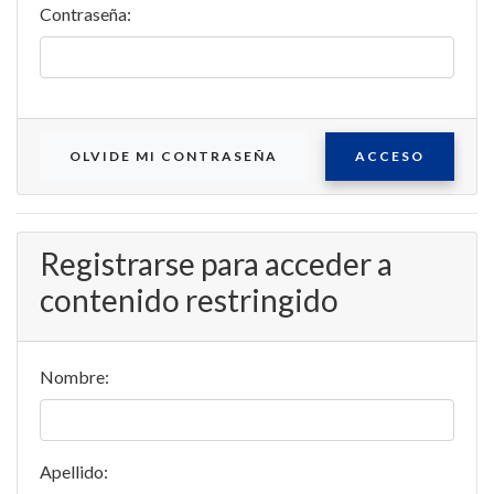
Contraseña:
OLVIDE MI CONTRASEÑA
ACCESO
Registrarse para acceder a
contenido restringido
Nombre:
Apellido: