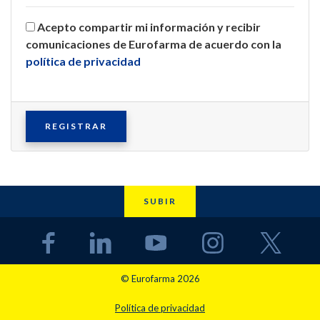
Acepto compartir mi información y recibir
comunicaciones de Eurofarma de acuerdo con la
política de privacidad
REGISTRAR
SUBIR
© Eurofarma 2026
Política de privacidad