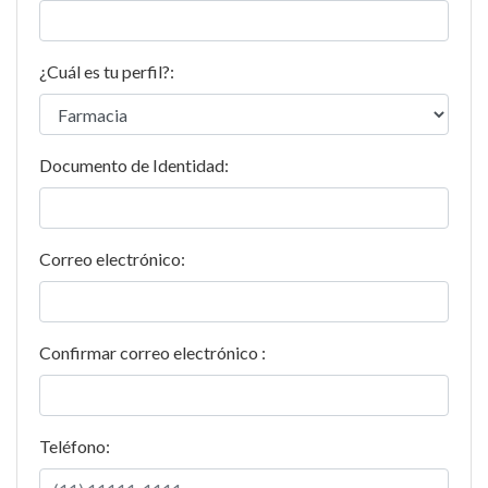
¿Cuál es tu perfil?:
Documento de Identidad:
Correo electrónico:
Confirmar correo electrónico :
Teléfono: