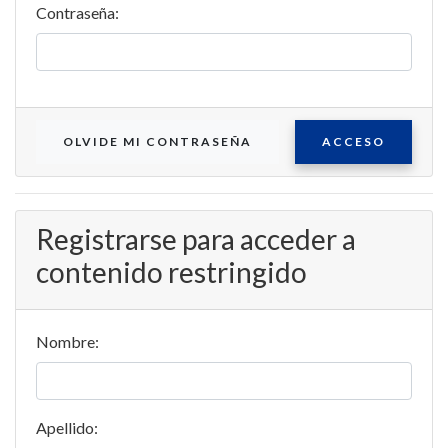
Contraseña:
OLVIDE MI CONTRASEÑA
ACCESO
Registrarse para acceder a
contenido restringido
Nombre:
Apellido: