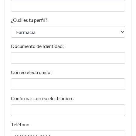
¿Cuál es tu perfil?:
Documento de Identidad:
Correo electrónico:
Confirmar correo electrónico :
Teléfono: