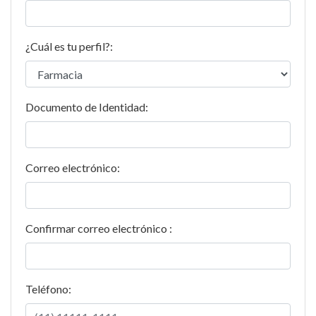
¿Cuál es tu perfil?:
Documento de Identidad:
Correo electrónico:
Confirmar correo electrónico :
Teléfono: