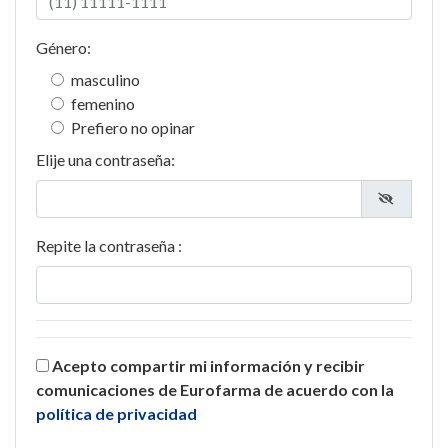
Género:
masculino
femenino
Prefiero no opinar
Elije una contraseña:
Repite la contraseña :
Acepto compartir mi información y recibir
comunicaciones de Eurofarma de acuerdo con la
política de privacidad