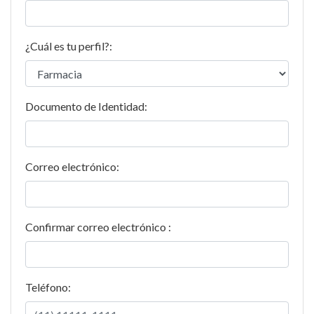
¿Cuál es tu perfil?:
Documento de Identidad:
Correo electrónico:
Confirmar correo electrónico :
Teléfono: