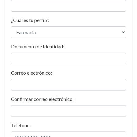
¿Cuál es tu perfil?:
Documento de Identidad:
Correo electrónico:
Confirmar correo electrónico :
Teléfono: