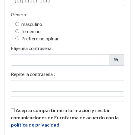
Género:
masculino
femenino
Prefiero no opinar
Elije una contraseña:
Repite la contraseña :
Acepto compartir mi información y recibir
comunicaciones de Eurofarma de acuerdo con la
política de privacidad