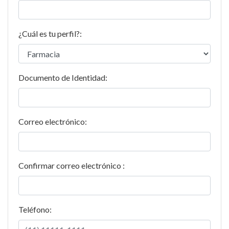
¿Cuál es tu perfil?:
Documento de Identidad:
Correo electrónico:
Confirmar correo electrónico :
Teléfono: