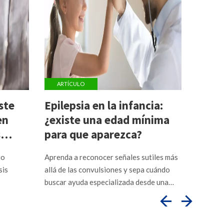
ARTÍCULO
ARTÍ
ste
Epilepsia en la infancia:
Los i
en
¿existe una edad mínima
de la
s
para que aparezca?
contr
paci
to
Aprenda a reconocer señales sutiles más
Entienda
sis
allá de las convulsiones y sepa cuándo
enciende
buscar ayuda especializada desde una
riesgos 
edad temprana