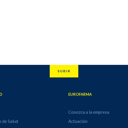
SUBIR
D
EUROFARMA
Conozca a la empresa
o de Salud
Actuación