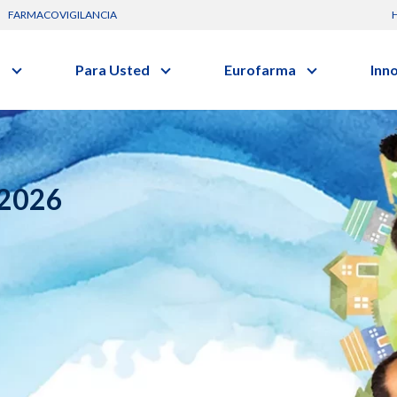
FARMACOVIGILANCIA
s
Para Usted
Eurofarma
Inn
Conozca a la empresa
C
Nuevos
vo o clase terapéutica.
Artículos
Actuación
G
Investig
Diccionario de Salud
Trabaje Con Nosotros
Investi
Videos
Certificaciones
I
 2026
Profesi
Comunicados
R
Premios y Reconocimientos
B
Programa de Visitas
Dónde Estamos
Sala de prensa
s
Hospitalario
Oncologia
s
Alimentos /