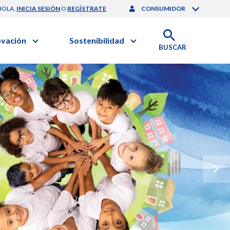
HOLA,
INICIA SESIÓN
O
REGÍSTRATE
CONSUMIDOR
ovación
Sostenibilidad
BUSCAR
artilla de Sostenibilidad
 Negocios
obierno Corporativo
ación Clínica
Medio Ambiente
gación y Desarrollo
nforme de Sostenibilidad
onales de Salud | EurON Pro
esponsabilidad Compartida
alance Financiero